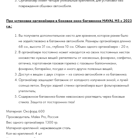
Органайзер имеет четыре уникальные крепления, для установки без
повреждения обшивки автомобиля.
При установке органайзера в боковое окно багажника HAVAL H5 с 2023
г.в.:
Вы получаете дополнительное место для хранения, которое ранее было
не задействовано в багажнике автомобиля. Размеры органайзера длинна
68 см., высота 31 см., глубина 10 см. Объем одного органайзера - 20 л;
В органайзере постоянно может находится на своих постоянных местах
множество нужных вещей: репелленты от насекомых, фонарики, салфетки,
аптечка, портативная газовая горелка с газовыми баллончиками,
фонарики, батарейки, посуда и много других полезных вещей;
Доступ к вещам с двух сторон – из салона автомобиля и из багажника.
Органайзер защищает багажник от холодного излучения зимой, и лучей
солнца летом. Внутри задней стенки органайзера вшит фольгированный
утеплитель;
Содержимое багажника более невозможно разглядеть через боковые
стекла. Защита от посторонних глаз!
Материал: Оксфорд 600
Производитель: Malex Pro, Россия
Вес одного органайзера: 1300 гр.
Материал креплений: нержавеющая сталь
Кол-во креплений: 4 шт