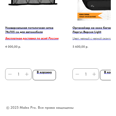
Универсальная потолочная сетка
Органайзер на окно багажни
74х105 см для автомобиля
Ларгус.Версия Light
Бесплатная доставка по всей России
Цвет: черный с черной окантовко
Один органайзер: правый или ле
4 000,00
р.
5 600,00
р.
Бесплатная доставка по всей
В корзину
В корзи
© 2025 Malex Pro. Все права защищены