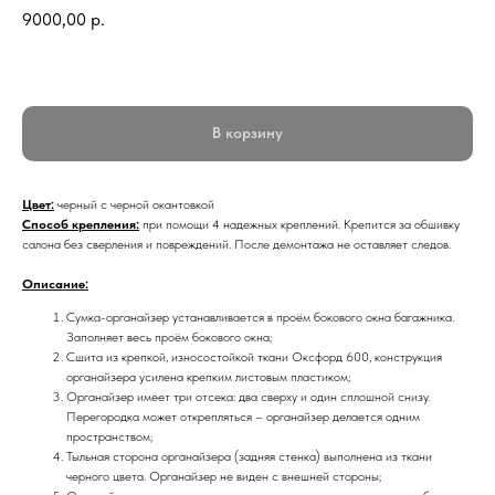
9000,00
р.
В корзину
Цвет:
черный с черной окантовкой
Способ крепления:
при помощи 4 надежных креплений. Крепится за обшивку
салона без сверления и повреждений. После демонтажа не оставляет следов.
Описание:
Сумка-органайзер устанавливается в проём бокового окна багажника.
Заполняет весь проём бокового окна;
Сшита из крепкой, износостойкой ткани Оксфорд 600, конструкция
органайзера усилена крепким листовым пластиком;
Органайзер имеет три отсека: два сверху и один сплошной снизу.
Перегородка может открепляться – органайзер делается одним
пространством;
Тыльная сторона органайзера (задняя стенка) выполнена из ткани
черного цвета. Органайзер не виден с внешней стороны;