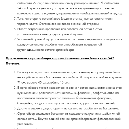
см/высота 22 см; один сплошной снизу размером длинна 71 см/высота
24 см. Перегородки могут открепляться – внутреннее пространство
возможно сделать единым для размещения негабаритных вещей и груза;;
Тыльная сторона органайзера (задняя стенка) выполнена из ткани
черного цвета. Органайзер не виден с внешней стороны;
Имеет встроенные крепления для потолочной сетки. Сетка
устанавливается между двумя органайзерами.
Усиленный органайзер устанавливается путем сверления - саморезами к
корпусу салона автомобиля, что способствует повышенной
грузоподъемности самого органайзера;
При установке органайзера в проем бокового окна багажника УАЗ
Патриот:
Вы получаете дополнительное место для хранения, которое ранее было
не задействовано в багажнике автомобиля. Размеры органайзера длинна
71 см., высота 45 см., глубина 10 см.;
В органайзере может находится на своих постоянных местах множество
нужных вещей: репелленты от насекомых, фонарики, салфетки, аптечка,
портативная газовая горелка с газовыми баллончиками, фонарики,
батарейки, посуда, запас продуктов и много других полезных вещей;
Доступ к вещам с двух сторон – из салона автомобиля и из багажника.
Органайзер защищает багажник от холодного излучения зимой, и лучей
солнца летом. Внутри задней стенки органайзера вшит фольгированный
утеплитель;
Содержимое багажника более невозможно разглядеть через боковые