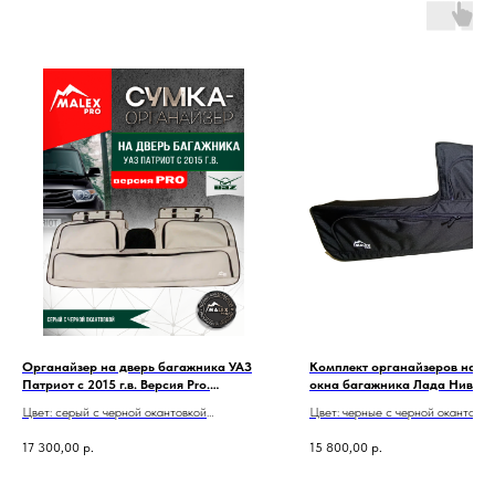
Органайзер на дверь багажника УАЗ
Комплект органайзеров на б
Патриот с 2015 г.в. Версия Pro.
окна багажника Лада Нива (3 
Усиленная серия
Версия Pro
Цвет: серый с черной окантовкой
Цвет: черные с черной окантовко
Один органайзер: на 5 дверь
Комплект: правый и левый органа
17 300,00
р.
15 800,00
р.
Установка через сверление, вытяжными
Бесплатная доставка по всей
заклепками
Бесплатная доставка по всей России