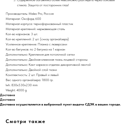
стекла. Защита от посторонних глаз!
Производитель: Malex Pro, Россия
Материал: Оксфорд 600
Материал корпуса: термоформованный пластик
Материал креплений: нержавеющая сталь
Кол-во карманов: 3 шт.
Кол-во креплений: 2 шт. (снизу органайзера)
Усиленное крепление: Планка с люверсами
Кол-во бегунков: по 2 бегунка на 1 карман
Дополнительно: Крепления для потолочной сетки
Дополнительно: Двойная клеенная ткань лицевой стороны
Дополнительно: Кант каркаса отделан декоративной лентой
Дополнительно: Двойной слой ткани
Комплектность: 2 шт. Правый и левый
Вес одного органайзера: 1800 гр.
lwh: 830x530x230 mm
Weight: 4000 g
Доставка
Доставка
Доставка осуществляется в выбранный пункт выдачи СДЭК в вашем городе.
Смотри также