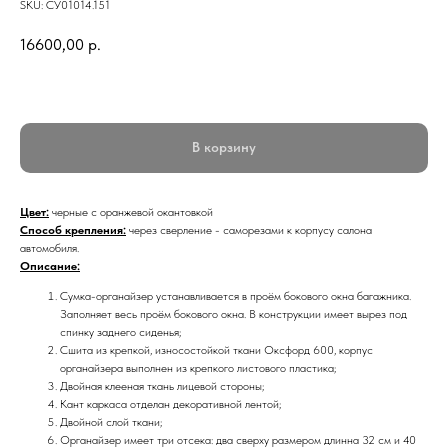
SKU:
СУ01014.151
16600,00
р.
В корзину
Цвет:
черные с оранжевой окантовкой
Способ крепления:
через сверление - саморезами к корпусу салона
автомобиля.
Описание:
Сумка-органайзер устанавливается в проём бокового окна багажника.
Заполняет весь проём бокового окна. В конструкции имеет вырез под
спинку заднего сиденья;
Сшита из крепкой, износостойкой ткани Оксфорд 600, корпус
органайзера выполнен из крепкого листового пластика;
Двойная клееная ткань лицевой стороны;
Кант каркаса отделан декоративной лентой;
Двойной слой ткани;
Органайзер имеет три отсека: два сверху размером длинна 32 см и 40