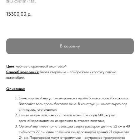
SKU:
СУ01014.151L
13300,00
р.
В корзину
Цвет:
черные с оранжевой окантовкой
Способ крепления:
через сверление - саморезами к корпусу салона
автомобиля.
Описание:
Сумка-органайзер устанавливается в проём бокового окна багажника.
Заполняет весь проём бокового окна. В конструкции имеет вырез под
спинку заднего сиденья;
Сшита из крепкой, износостойкой ткани Оксфорд 600, корпус
органайзера выполнен из крепкого листового пластика;
Органайзер имеет три отсека: два сверху размером длинна 32 см и 40
см/высота 22 см; один сплошной снизу размером длинна 71 см/высота
24 см. Перегородки могут открепляться – внутреннее пространство