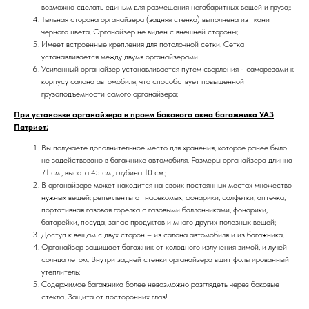
возможно сделать единым для размещения негабаритных вещей и груза;;
Тыльная сторона органайзера (задняя стенка) выполнена из ткани
черного цвета. Органайзер не виден с внешней стороны;
Имеет встроенные крепления для потолочной сетки. Сетка
устанавливается между двумя органайзерами.
Усиленный органайзер устанавливается путем сверления - саморезами к
корпусу салона автомобиля, что способствует повышенной
грузоподъемности самого органайзера;
При установке органайзера в проем бокового окна багажника УАЗ
Патриот:
Вы получаете дополнительное место для хранения, которое ранее было
не задействовано в багажнике автомобиля. Размеры органайзера длинна
71 см., высота 45 см., глубина 10 см.;
В органайзере может находится на своих постоянных местах множество
нужных вещей: репелленты от насекомых, фонарики, салфетки, аптечка,
портативная газовая горелка с газовыми баллончиками, фонарики,
батарейки, посуда, запас продуктов и много других полезных вещей;
Доступ к вещам с двух сторон – из салона автомобиля и из багажника.
Органайзер защищает багажник от холодного излучения зимой, и лучей
солнца летом. Внутри задней стенки органайзера вшит фольгированный
утеплитель;
Содержимое багажника более невозможно разглядеть через боковые
стекла. Защита от посторонних глаз!