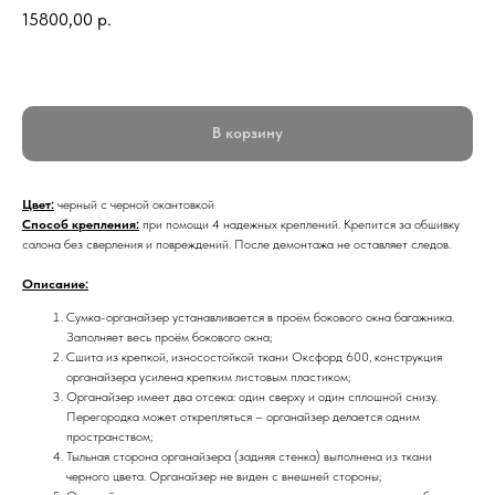
15800,00
р.
В корзину
Цвет:
черный с черной окантовкой
Способ крепления:
при помощи 4 надежных креплений. Крепится за обшивку
салона без сверления и повреждений. После демонтажа не оставляет следов.
Описание:
Сумка-органайзер устанавливается в проём бокового окна багажника.
Заполняет весь проём бокового окна;
Сшита из крепкой, износостойкой ткани Оксфорд 600, конструкция
органайзера усилена крепким листовым пластиком;
Органайзер имеет два отсека: один сверху и один сплошной снизу.
Перегородка может открепляться – органайзер делается одним
пространством;
Тыльная сторона органайзера (задняя стенка) выполнена из ткани
черного цвета. Органайзер не виден с внешней стороны;