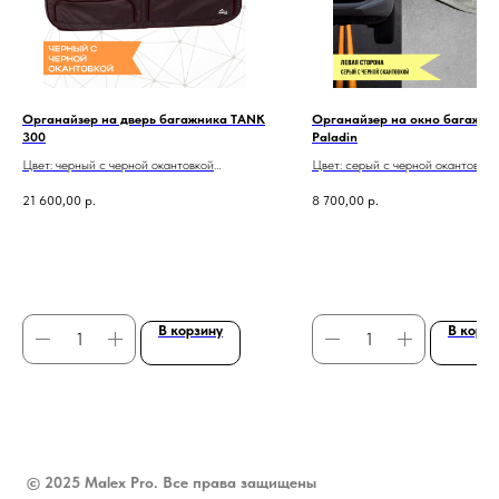
Органайзер на дверь багажника TANK
Органайзер на окно багажни
300
Paladin
Цвет: черный с черной окантовкой
Цвет: серый с черной окантовкой
Один органайзер: на 5 дверь
Один органайзер: правый или ле
21 600,00
р.
8 700,00
р.
Верхний карман из материала - сетка
Бесплатная доставка по всей
Бесплатная доставка по всей России
В корзину
В корзи
© 2025 Malex Pro. Все права защищены