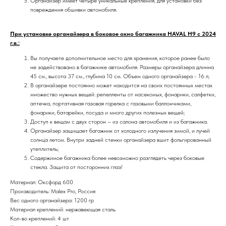
Органайзер имеет четыре уникальные крепления, для установки без
повреждения обшивки автомобиля.
При установке органайзера в боковое окно багажника HAVAL H9 с 2024
г.в.:
Вы получаете дополнительное место для хранения, которое ранее было
не задействовано в багажнике автомобиля. Размеры органайзера длинна
45 см., высота 37 см., глубина 10 см. Объем одного органайзера - 16 л;
В органайзере постоянно может находится на своих постоянных местах
множество нужных вещей: репелленты от насекомых, фонарики, салфетки,
аптечка, портативная газовая горелка с газовыми баллончиками,
фонарики, батарейки, посуда и много других полезных вещей;
Доступ к вещам с двух сторон – из салона автомобиля и из багажника.
Органайзер защищает багажник от холодного излучения зимой, и лучей
солнца летом. Внутри задней стенки органайзера вшит фольгированный
утеплитель;
Содержимое багажника более невозможно разглядеть через боковые
стекла. Защита от посторонних глаз!
Материал: Оксфорд 600
Производитель: Malex Pro, Россия
Вес одного органайзера: 1200 гр
Материал креплений: нержавеющая сталь
Кол-во креплений: 4 шт