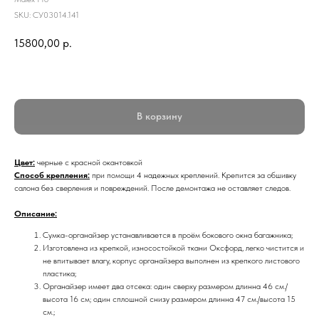
SKU:
СУ03014.141
15800,00
р.
В корзину
Цвет:
черные с красной окантовкой
Способ
крепления:
при помощи 4 надежных креплений. Крепится за обшивку
салона без сверления и повреждений. После демонтажа не оставляет следов.
Описание:
Сумка-органайзер устанавливается в проём бокового окна багажника;
Изготовлена из крепкой, износостойкой ткани Оксфорд, легко чистится и
не впитывает влагу, корпус органайзера выполнен из крепкого листового
пластика;
Органайзер имеет два отсека: один сверху размером длинна 46 см./
высота 16 см; один сплошной снизу размером длинна 47 см./высота 15
см.;