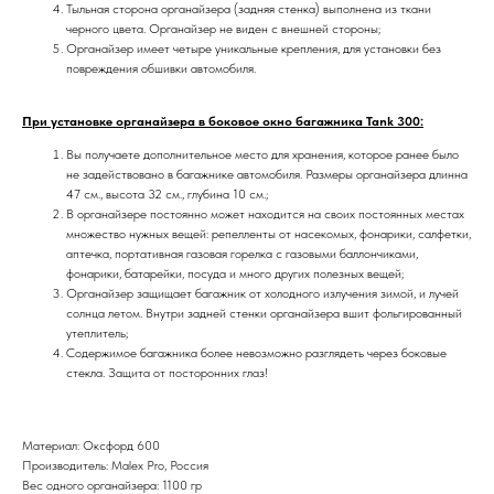
Тыльная сторона органайзера (задняя стенка) выполнена из ткани
черного цвета. Органайзер не виден с внешней стороны;
Органайзер имеет четыре уникальные крепления, для установки без
повреждения обшивки автомобиля.
При установке органайзера в боковое окно багажника Tank 300:
Вы получаете дополнительное место для хранения, которое ранее было
не задействовано в багажнике автомобиля. Размеры органайзера длинна
47 см., высота 32 см., глубина 10 см.;
В органайзере постоянно может находится на своих постоянных местах
множество нужных вещей: репелленты от насекомых, фонарики, салфетки,
аптечка, портативная газовая горелка с газовыми баллончиками,
фонарики, батарейки, посуда и много других полезных вещей;
Органайзер защищает багажник от холодного излучения зимой, и лучей
солнца летом. Внутри задней стенки органайзера вшит фольгированный
утеплитель;
Содержимое багажника более невозможно разглядеть через боковые
стекла. Защита от посторонних глаз!
Материал: Оксфорд 600
Производитель: Malex Pro, Россия
Вес одного органайзера: 1100 гр