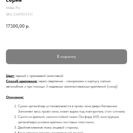
Malex Pro
SKU:
СУ01013.151
17300,00
р.
В корзину
Цвет:
черный с оранжевой окантовкой
Способ
крепления:
через сверление - саморезами к корпусу салона
автомобиля. и при помощи 3 надежных запатентованных креплений (снизу).
Описание:
Сумка-органайзер устанавливается в проём окна двери багажника.
Заполняет весь проём окна, имеет вырез под повторитель стоп-сигнала;
Сшита из крепкой, износостойкой ткани Оксфорд 600, конструкция
органайзера усилена крепким листовым пластиком;
Двойная клееная ткань лицевой стороны;
Кант каркаса отделан декоративной лентой;