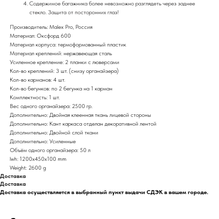
Содержимое багажника более невозможно разглядеть через заднее
стекло. Защита от посторонних глаз!
Производитель: Malex Pro, Россия
Материал: Оксфорд 600
Материал корпуса: термоформованный пластик
Материал креплений: нержавеющая сталь
Усиленное крепление: 2 планки с люверсами
Кол-во креплений: 3 шт. (снизу органайзера)
Кол-во карманов: 4 шт.
Кол-во бегунков: по 2 бегунка на 1 карман
Комплектность: 1 шт.
Вес одного органайзера: 2500 гр.
Дополнительно: Двойная клеенная ткань лицевой стороны
Дополнительно: Кант каркаса отделан декоративной лентой
Дополнительно: Двойной слой ткани
Дополнительно: Усиленные
Объём одного органайзера: 50 л
lwh: 1200x450x100 mm
Weight: 2600 g
Доставка
Доставка
Доставка осуществляется в выбранный пункт выдачи СДЭК в вашем городе.