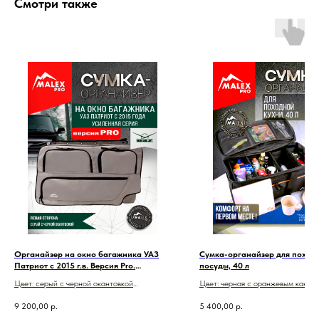
Смотри также
Органайзер на окно багажника УАЗ
Сумка-органайзер для поход
Патриот с 2015 г.в. Версия Pro.
посуды, 40 л
Усиленная серия
Цвет: серый с черной окантовкой
Цвет: черная с оранжевым канто
Один органайзер: правый или левый
Комплект: сумка-органайзер, съ
9 200,00
р.
5 400,00
р.
Установка через сверление
перегородки, разделочная дерев