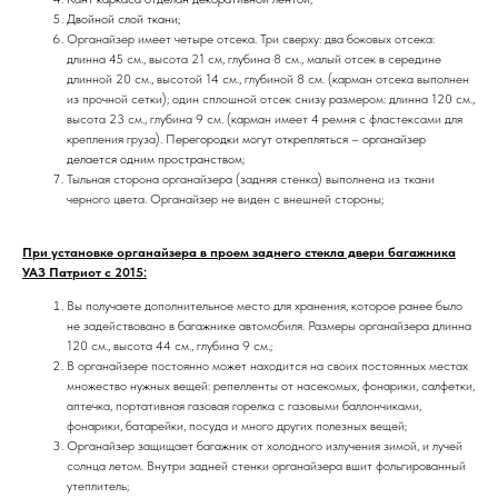
Двойной слой ткани;
Органайзер имеет четыре отсека. Три сверху: два боковых отсека:
длинна 45 см., высота 21 см, глубина 8 см., малый отсек в середине
длинной 20 см., высотой 14 см., глубиной 8 см. (карман отсека выполнен
из прочной сетки); один сплошной отсек снизу размером: длинна 120 см.,
высота 23 см., глубина 9 см. (карман имеет 4 ремня с фластексами для
крепления груза).
Перегородки могут открепляться – органайзер
делается одним пространством
;
Тыльная сторона органайзера (задняя стенка) выполнена из ткани
черного цвета. Органайзер не виден с внешней стороны;
При установке органайзера в проем заднего стекла двери багажника
УАЗ Патриот с 2015:
Вы получаете дополнительное место для хранения, которое ранее было
не задействовано в багажнике автомобиля. Размеры органайзера длинна
120 см., высота 44 см., глубина 9 см.;
В органайзере постоянно может находится на своих постоянных местах
множество нужных вещей: репелленты от насекомых, фонарики, салфетки,
аптечка, портативная газовая горелка с газовыми баллончиками,
фонарики, батарейки, посуда и много других полезных вещей;
Органайзер защищает багажник от холодного излучения зимой, и лучей
солнца летом. Внутри задней стенки органайзера вшит фольгированный
утеплитель;