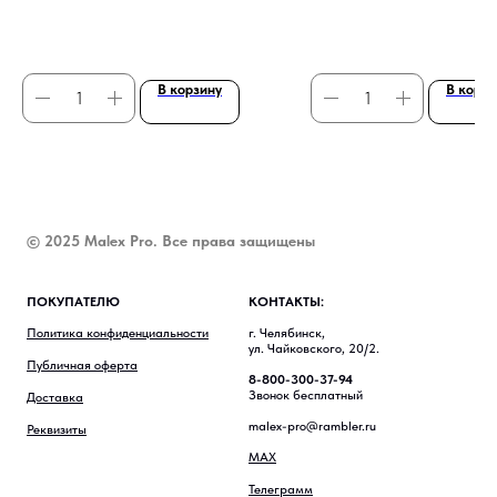
Бесплатная доставка по всей России
доска
Размеры: 54х27х27 см.
Бесплатная доставка по всей
В корзину
В корзи
© 2025 Malex Pro. Все права защищены
ПОКУПАТЕЛЮ
КОНТАКТЫ:
Политика конфиденциальности
г. Челябинск,
ул. Чайковского, 20/2.
Публичная оферта
8-800-300-37-94
Звонок бесплатный
Доставка
malex-pro@rambler.ru
Реквизиты
MAX
Телеграмм