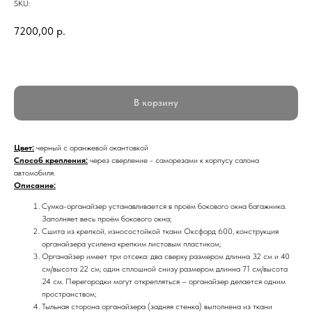
SKU:
7200,00
р.
В корзину
Цвет:
черный с оранжевой окантовкой
Способ крепления:
через сверление - саморезами к корпусу салона
автомобиля.
Описание:
Сумка-органайзер устанавливается в проём бокового окна багажника.
Заполняет весь проём бокового окна;
Сшита из крепкой, износостойкой ткани Оксфорд 600, конструкция
органайзера усилена крепким листовым пластиком;
Органайзер имеет три отсека: два сверху размером длинна 32 см и 40
см/высота 22 см; один сплошной снизу размером длинна 71 см/высота
24 см. Перегородки могут открепляться – органайзер делается одним
пространством;
Тыльная сторона органайзера (задняя стенка) выполнена из ткани