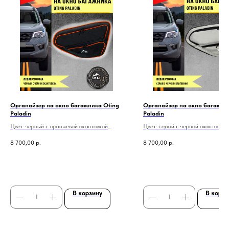
Органайзер на окно багажника Oting
Органайзер на окно багажни
Paladin
Paladin
Цвет: черный с оранжевой окантовкой
Цвет: серый с черной окантовкой
Один органайзер: правый или левый
Один органайзер: правый или ле
8 700,00
р.
8 700,00
р.
Бесплатная доставка по всей России
Бесплатная доставка по всей
В корзину
В корзи