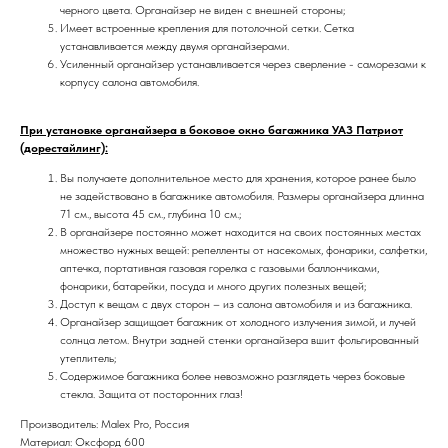
черного цвета. Органайзер не виден с внешней стороны;
Имеет встроенные крепления для потолочной сетки. Сетка
устанавливается между двумя органайзерами.
Усиленный органайзер устанавливается через сверление - саморезами к
корпусу салона автомобиля.
При установке органайзера в боковое окно багажника УАЗ Патриот
(дорестайлинг):
Вы получаете дополнительное место для хранения, которое ранее было
не задействовано в багажнике автомобиля. Размеры органайзера длинна
71 см., высота 45 см., глубина 10 см.;
В органайзере постоянно может находится на своих постоянных местах
множество нужных вещей: репелленты от насекомых, фонарики, салфетки,
аптечка, портативная газовая горелка с газовыми баллончиками,
фонарики, батарейки, посуда и много других полезных вещей;
Доступ к вещам с двух сторон – из салона автомобиля и из багажника.
Органайзер защищает багажник от холодного излучения зимой, и лучей
солнца летом. Внутри задней стенки органайзера вшит фольгированный
утеплитель;
Содержимое багажника более невозможно разглядеть через боковые
стекла. Защита от посторонних глаз!
Производитель: Malex Pro, Россия
Материал: Оксфорд 600