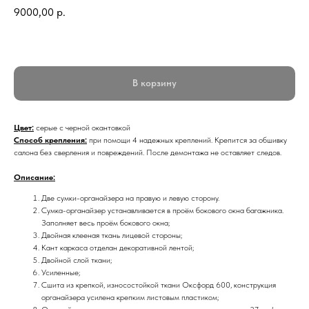
9000,00
р.
В корзину
Цвет:
серые с черной окантовкой
Способ крепления:
при помощи 4 надежных креплений. Крепится за обшивку
салона без сверления и повреждений. После демонтажа не оставляет следов.
Описание:
Две сумки-органайзера на правую и левую сторону.
Сумка-органайзер устанавливается в проём бокового окна багажника.
Заполняет весь проём бокового окна;
Двойная клееная ткань лицевой стороны;
Кант каркаса отделан декоративной лентой;
Двойной слой ткани;
Усиленные;
Сшита из крепкой, износостойкой ткани Оксфорд 600, конструкция
органайзера усилена крепким листовым пластиком;