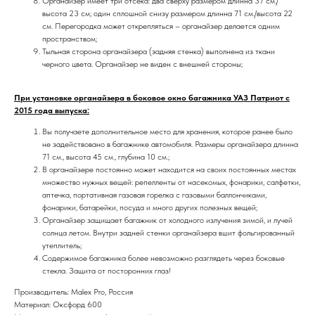
Органайзер имеет три отсека: два сверху размером длинна 37 см./
высота 23 см; один сплошной снизу размером длинна 71 см./высота 22
см.
Перегородка может открепляться – органайзер делается одним
пространством
;
Тыльная сторона органайзера (задняя стенка) выполнена из ткани
черного цвета. Органайзер не виден с внешней стороны;
При установке органайзера в боковое окно багажника УАЗ Патриот с
2015 года выпуска:
Вы получаете дополнительное место для хранения, которое ранее было
не задействовано в багажнике автомобиля. Размеры органайзера длинна
71 см., высота 45 см., глубина 10 см.;
В органайзере постоянно может находится на своих постоянных местах
множество нужных вещей: репелленты от насекомых, фонарики, салфетки,
аптечка, портативная газовая горелка с газовыми баллончиками,
фонарики, батарейки, посуда и много других полезных вещей;
Органайзер защищает багажник от холодного излучения зимой, и лучей
солнца летом. Внутри задней стенки органайзера вшит фольгированный
утеплитель;
Содержимое багажника более невозможно разглядеть через боковые
стекла. Защита от посторонних глаз!
Производитель: Malex Pro, Россия
Материал: Оксфорд 600