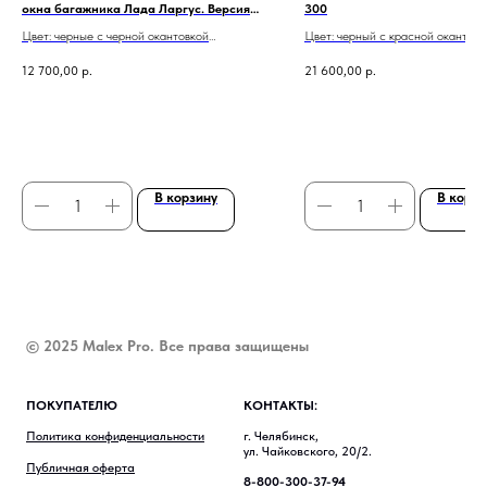
окна багажника Лада Ларгус. Версия
300
Pro
Цвет: черные с черной окантовкой
Цвет: черный с красной окантовк
Комплект: правый и левый органайзер
Один органайзер: на 5 дверь
12 700,00
р.
21 600,00
р.
Бесплатная доставка по всей России
Верхний карман из материала - 
Бесплатная доставка по всей
В корзину
В корзи
© 2025 Malex Pro. Все права защищены
ПОКУПАТЕЛЮ
КОНТАКТЫ:
Политика конфиденциальности
г. Челябинск,
ул. Чайковского, 20/2.
Публичная оферта
8-800-300-37-94