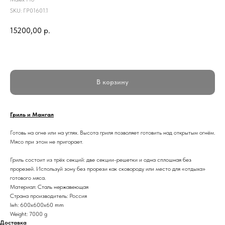
SKU:
ГР01601.1
15200,00
р.
В корзину
Гриль и Мангал
Готовь на огне или на углях. Высота гриля позволяет готовить над открытым огнём.
Мясо при этом не пригорает.
Гриль состоит из трёх секций: две секции-решетки и одна сплошная без
прорезей. Используй зону без прорези как сковороду или место для «отдыха»
готового мяса.
Материал: Сталь нержавеющая
Страна производитель: Россия
lwh: 600x600x60 mm
Weight: 7000 g
Доставка