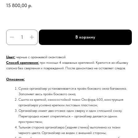
15 800,00
р.
В корзину
Цвет:
черные с оранжевой окантовкой
Способ крепления:
при помощи 4 надежных креплений. Крепится за обшивку
салона без сверления и повреждений. После демонтажа не оставляет следов.
Описание:
Сумка-органайзер устанавливается в проём бокового окна багажника.
Заполняет весь проём бокового окна;
Сшита из крепкой, износостойкой ткани Оксфорд 600, конструкция
органайзера усилена крепким листовым пластиком;
Органайзер имеет два отсека: один сверху и один сплошной снизу.
Перегородка может открепляться – органайзер делается одним
пространством;
Тыльная сторона органайзера (задняя стенка) выполнена из ткани
черного цвета. Органайзер не виден с внешней стороны;