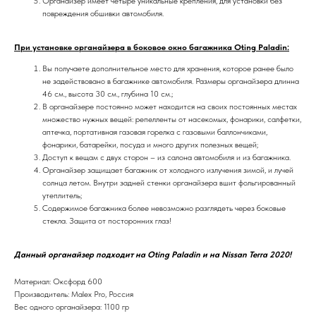
Органайзер имеет четыре уникальные крепления, для установки без
повреждения обшивки автомобиля.
При установке органайзера в боковое окно багажника Oting Paladin:
Вы получаете дополнительное место для хранения, которое ранее было
не задействовано в багажнике автомобиля. Размеры органайзера длинна
46 см., высота 30 см., глубина 10 см.;
В органайзере постоянно может находится на своих постоянных местах
множество нужных вещей: репелленты от насекомых, фонарики, салфетки,
аптечка, портативная газовая горелка с газовыми баллончиками,
фонарики, батарейки, посуда и много других полезных вещей;
Доступ к вещам с двух сторон – из салона автомобиля и из багажника.
Органайзер защищает багажник от холодного излучения зимой, и лучей
солнца летом. Внутри задней стенки органайзера вшит фольгированный
утеплитель;
Содержимое багажника более невозможно разглядеть через боковые
стекла. Защита от посторонних глаз!
Данный органайзер подходит на Oting Paladin и на Nissan Terra 2020!
Материал: Оксфорд 600
Производитель: Malex Pro, Россия
Вес одного органайзера: 1100 гр